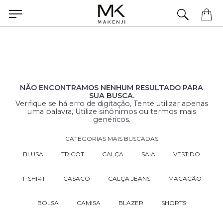
Precisa de ajuda para concluir seu pedido? Fale com nossa equipe pelo WhatsApp.
NÃO ENCONTRAMOS NENHUM RESULTADO PARA
SUA BUSCA.
Verifique se há erro de digitação, Tente utilizar apenas
uma palavra, Utilize sinônimos ou termos mais
genéricos.
CATEGORIAS MAIS BUSCADAS
BLUSA
TRICOT
CALÇA
SAIA
VESTIDO
T-SHIRT
CASACO
CALÇA JEANS
MACACÃO
BOLSA
CAMISA
BLAZER
SHORTS