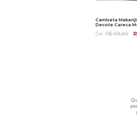
Camiseta Makenji
Decote Careca Ma
De:
R$ 119,90
R
Qu
pe