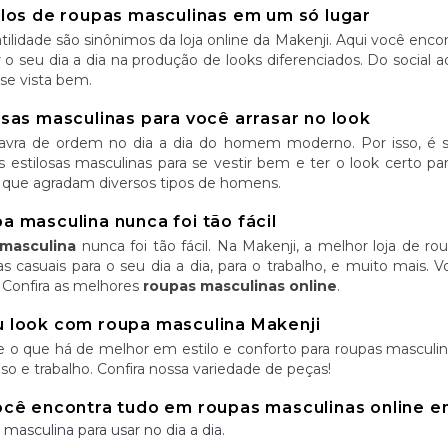
ilos de roupas masculinas em um só lugar
tilidade são sinônimos da loja online da Makenji. Aqui você enc
tar o seu dia a dia na produção de looks diferenciados. Do social 
se vista bem.
sas masculinas para você arrasar no look
alavra de ordem no dia a dia do homem moderno. Por isso, é
 estilosas masculinas para se vestir bem e ter o look certo p
 que agradam diversos tipos de homens.
 masculina nunca foi tão fácil
masculina
nunca foi tão fácil. Na Makenji, a melhor loja de r
as casuais para o seu dia a dia, para o trabalho, e muito mais.
 Confira as melhores
roupas masculinas online
.
 look com roupa masculina Makenji
e o que há de melhor em estilo e conforto para roupas masculina
so e trabalho. Confira nossa variedade de peças!
ocê encontra tudo em roupas masculinas online 
 masculina para usar no dia a dia.