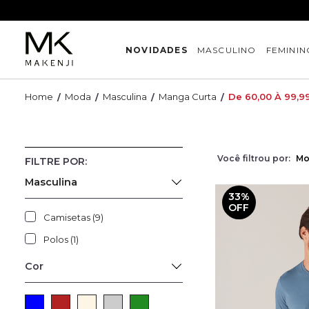
NOVIDADES
MASCULINO
FEMININ
Moda
Masculina
Manga Curta
De 60,00 À 99,9
Você filtrou por:
Mo
Masculina
33%
OFF
Camisetas (9)
Polos (1)
Cor