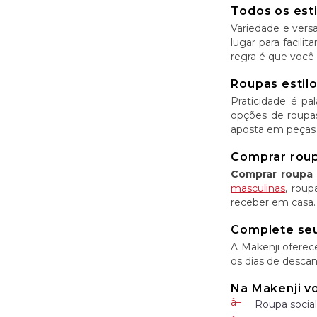
Todos os est
Variedade e versa
lugar para facili
regra é que você 
Roupas estilo
Praticidade é p
opções de roupas
aposta em peças
Comprar roupa
Comprar roupa 
masculinas
, roup
receber em casa.
Complete seu
A Makenji oferec
os dias de descan
Na Makenji v
Roupa social