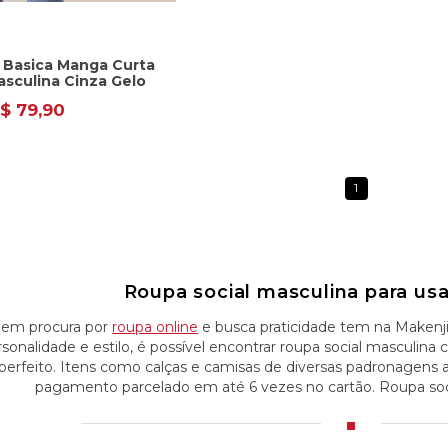
 Basica Manga Curta
sculina Cinza Gelo
$ 79,90
1
Roupa social masculina para usar
em procura por
roupa online
e busca praticidade tem na Makenj
rsonalidade e estilo, é possível encontrar roupa social masculi
perfeito. Itens como calças e camisas de diversas padronagens 
pagamento parcelado em até 6 vezes no cartão. Roupa soci