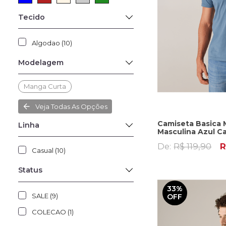
Tecido
Algodao (10)
Modelagem
Manga Curta
Veja Todas As Opções
Camiseta Basica 
Linha
Masculina Azul C
De:
R$ 119,90
R
Casual (10)
Status
33%
SALE (9)
OFF
COLECAO (1)