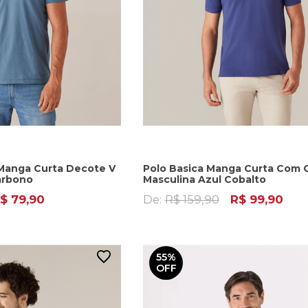
Manga Curta Decote V
Polo Basica Manga Curta Com 
arbono
Masculina Azul Cobalto
$ 79,90
De:
R$ 159,90
R$ 99,90
55%
OFF