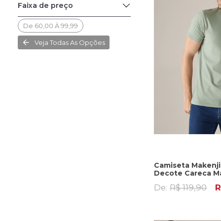
Faixa de preço
De 60,00 À 99,99
Veja Todas As Opções
Camiseta Makenji
Decote Careca Ma
De:
R$ 119,90
R