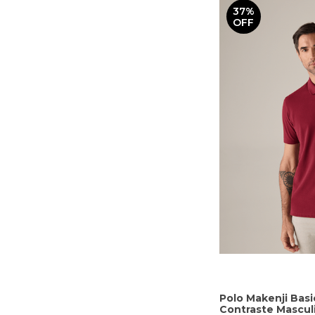
37%
OFF
Polo Makenji Bas
Contraste Mascul