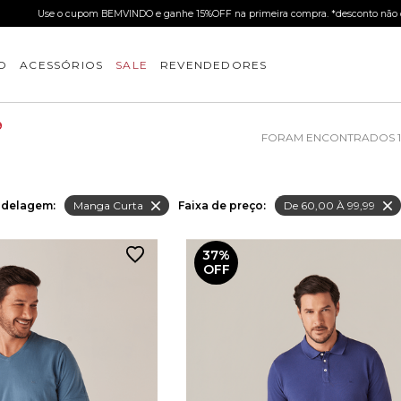
Use o cupom BEMVINDO e ganhe 15%OFF na primeira compra. *desconto não cumul
O
ACESSÓRIOS
SALE
REVENDEDORES
9
delagem:
Manga Curta
Faixa de preço:
De 60,00 À 99,99
37%
OFF