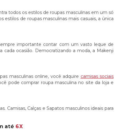
ontra todos os estilos de roupas masculinas em um só
aos estilos de roupas masculinas mais casuais, a única
 sempre importante contar com um vasto leque de
ara cada ocasião. Democratizando a moda, a Makenji
oupas masculinas online, você adquire
camisas sociais
 Você pode comprar roupa masculina no site da loja e
s. Camisas, Calças e Sapatos masculinos ideais para
em até
6X