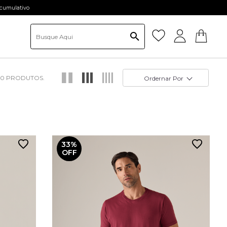
ativo
10
Ordernar Por
33%
OFF