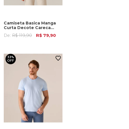
Camiseta Basica Manga
Curta Decote Careca
Masculina Azul Cobalto
De:
R$ 119,90
R$ 79,90
33%
OFF