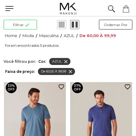
a de ajuda para concluir seu pedido? Fale com nossa equipe pelo WhatsApp.
Filtrar
Moda
Masculina
AZUL
De 60,00 À 99,99
5
Você filtrou por:
Cor:
AZUL
Faixa de preço:
De 60,00 À 99,99
33%
37%
OFF
OFF