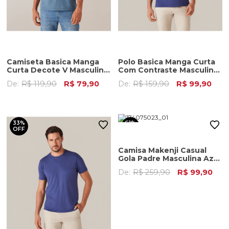
Camiseta Basica Manga
Polo Basica Manga Curta
Curta Decote V Masculina
Com Contraste Masculina
Azul Carbono
Azul Cobalto
De:
R$ 119,90
R$ 79,90
De:
R$ 159,90
R$ 99,90
33%
61%
OFF
OFF
Camisa Makenji Casual
Gola Padre Masculina Azul
Claro
De:
R$ 259,90
R$ 99,90