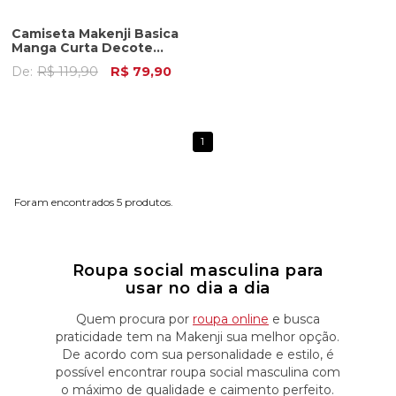
Camiseta Makenji Basica
Manga Curta Decote
Careca Masculina Azul
De:
R$ 119,90
R$ 79,90
Claro
1
5
Roupa social masculina para
usar no dia a dia
Quem procura por
roupa online
e busca
praticidade tem na Makenji sua melhor opção.
De acordo com sua personalidade e estilo, é
possível encontrar roupa social masculina com
o máximo de qualidade e caimento perfeito.