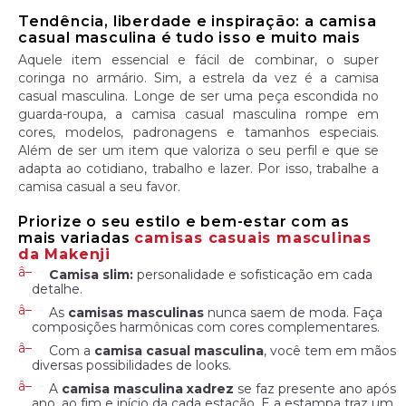
Tendência, liberdade e inspiração: a camisa
casual masculina é tudo isso e muito mais
Aquele item essencial e fácil de combinar, o super
coringa no armário. Sim, a estrela da vez é a camisa
casual masculina. Longe de ser uma peça escondida no
guarda-roupa, a camisa casual masculina rompe em
cores, modelos, padronagens e tamanhos especiais.
Além de ser um item que valoriza o seu perfil e que se
adapta ao cotidiano, trabalho e lazer. Por isso, trabalhe a
camisa casual a seu favor.
Priorize o seu estilo e bem-estar com as
mais variadas
camisas casuais masculinas
da Makenji
Camisa slim:
personalidade e sofisticação em cada
detalhe.
As
camisas masculinas
nunca saem de moda. Faça
composições harmônicas com cores complementares.
Com a
camisa casual masculina
, você tem em mãos
diversas possibilidades de looks.
A
camisa masculina xadrez
se faz presente ano após
ano, ao fim e início da cada estação. E a estampa traz um