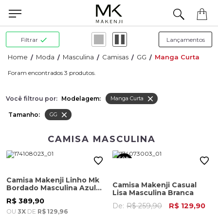
Precisa de ajuda para concluir seu pedido? Fale com nossa equipe pelo WhatsApp.
Filtrar
Moda
Masculina
Camisas
GG
Manga Curta
3
Você filtrou por:
Modelagem:
Manga Curta
Tamanho:
GG
CAMISA MASCULINA
50%
OFF
Camisa Makenji Linho Mk
Camisa Makenji Casual
Bordado Masculina Azul
Lisa Masculina Branca
Claro
R$ 389,90
De:
R$ 259,90
R$ 129,90
OU
3X
DE
R$ 129,96