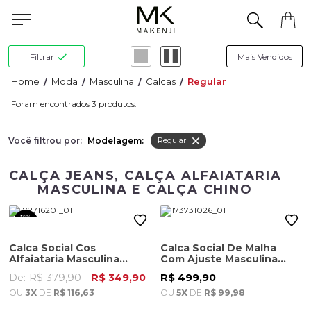
Precisa de ajuda para concluir seu pedido? Fale com nossa equipe pelo WhatsApp.
Filtrar
Moda
Masculina
Calcas
Regular
3
Você filtrou por:
Modelagem:
Regular
CALÇA JEANS, CALÇA ALFAIATARIA
MASCULINA E CALÇA CHINO
7%
OFF
Calca Social Cos
Calca Social De Malha
Alfaiataria Masculina
Com Ajuste Masculina
Cinza Mescla
Azul Marinho
De:
R$ 379,90
R$ 349,90
R$ 499,90
OU
3X
DE
R$ 116,63
OU
5X
DE
R$ 99,98