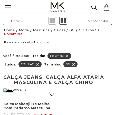
Precisa de ajuda para concluir seu pedido? Fale com nossa equipe pelo WhatsApp.
Filtrar
Moda
Masculina
Calcas
GG
COLECAO
Poliamida
1
Você filtrou por:
Tecido:
Poliamida
Status:
Tamanho:
COLECAO
GG
CALÇA JEANS, CALÇA ALFAIATARIA
MASCULINA E CALÇA CHINO
13%
OFF
Calca Makenji De Malha
Com Cadarco Masculina
Cinza Chumbo