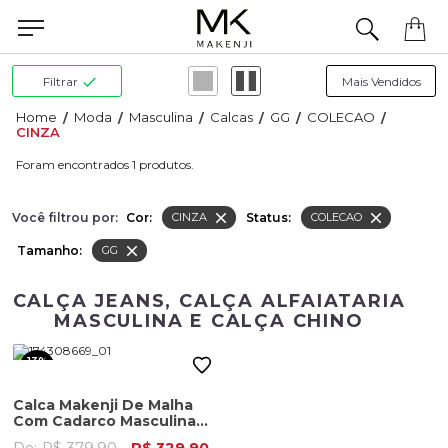
Precisa de ajuda para concluir seu pedido? Fale com nossa equipe pelo WhatsApp.
Filtrar
Moda
Masculina
Calcas
GG
COLECAO
CINZA
1
Você filtrou por:
Cor:
Status:
CINZA
COLECAO
Tamanho:
GG
CALÇA JEANS, CALÇA ALFAIATARIA
MASCULINA E CALÇA CHINO
13%
OFF
Calca Makenji De Malha
Com Cadarco Masculina
Cinza Chumbo