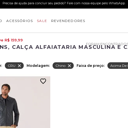
Use o cupom BEMVINDO 
O
ACESSÓRIOS
SALE
REVENDEDORES
e R$ 159,99
NS, CALÇA ALFAIATARIA MASCULINA E 
r:
CRU
Modelagem:
Chino
Faixa de preço:
Acima De 