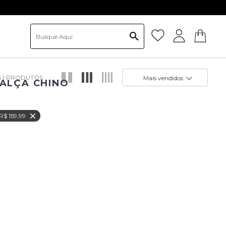
e ganhe 15%OFF na primeira compra. *desconto não cumulativo
1
Mais vendidos
CALÇA CHINO
R$ 159,99