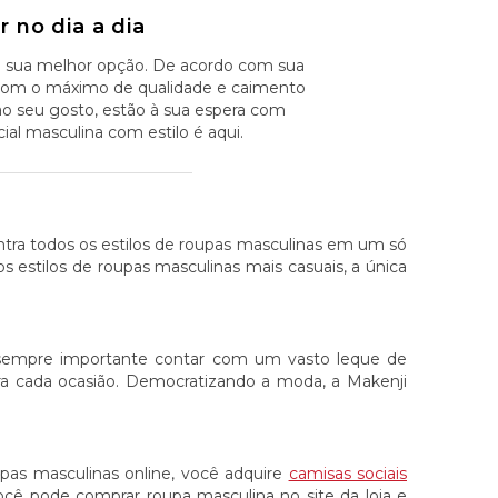
 no dia a dia
i sua melhor opção. De acordo com sua
na com o máximo de qualidade e caimento
ao seu gosto, estão à sua espera com
al masculina com estilo é aqui.
ontra todos os estilos de roupas masculinas em um só
aos estilos de roupas masculinas mais casuais, a única
 sempre importante contar com um vasto leque de
ara cada ocasião. Democratizando a moda, a Makenji
oupas masculinas online, você adquire
camisas sociais
 Você pode comprar roupa masculina no site da loja e