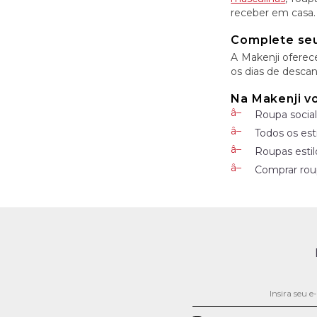
receber em casa.
Complete seu
A Makenji oferec
os dias de descan
Na Makenji v
Roupa social
Todos os est
Roupas estil
Comprar roup