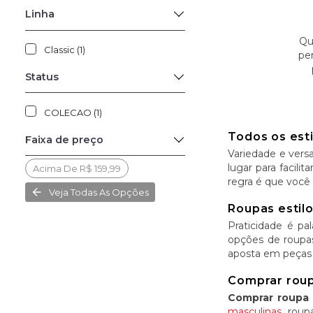
Linha
Qu
Classic (1)
pe
Status
COLECAO (1)
Todos os est
Faixa de preço
Variedade e versa
lugar para facili
Acima De R$ 159,99
regra é que você 
Veja Todas As Opções
Roupas estilo
Praticidade é p
opções de roupas
aposta em peças
Comprar roupa
Comprar roupa 
masculinas
, roup