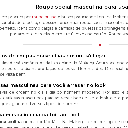
Roupa social masculina para usar
em procura por
roupa online
e busca praticidade tem na Makenj
rsonalidade e estilo, é possível encontrar roupa social masculi
perfeito. Itens como calças e camisas de diversas padronagens 
pagamento parcelado em até 6 vezes no cartão. Roupa soci
ilos de roupas masculinas em um só lugar
tilidade são sinônimos da loja online da Makenji. Aqui você enc
tar o seu dia a dia na produção de looks diferenciados. Do social 
se vista bem.
sas masculinas para você arrasar no look
alavra de ordem no dia a dia do homem moderno. Por isso, é
 estilosas masculinas para se vestir bem e ter o look certo p
 que agradam diversos tipos de homens.
 masculina nunca foi tão fácil
masculina
nunca foi tão fácil. Na Makenji, a melhor loja de r
as casuais para o seu dia a dia, para o trabalho, e muito mais.