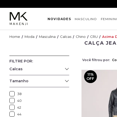
NOVIDADES
MASCULINO
FEMININ
Moda
Masculina
Calcas
Chino
CRU
Acima D
CALÇA JEA
Você filtrou por:
Co
Calcas
11%
OFF
Tamanho
38
40
42
44