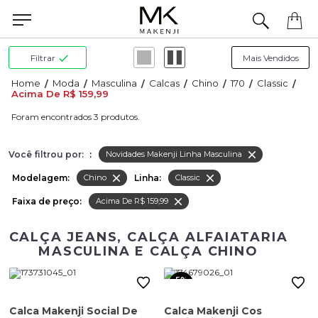
Precisa de ajuda para concluir seu pedido? Fale com nossa equipe pelo WhatsApp.
Filtrar
Moda
Masculina
Calcas
Chino
170
Classic
Acima De R$ 159,99
3
Você filtrou por:
:
Novidades Makenji Linha Masculina
Modelagem:
Linha:
Chino
Classic
Faixa de preço:
Acima De R$ 159,99
CALÇA JEANS, CALÇA ALFAIATARIA
MASCULINA E CALÇA CHINO
5%
OFF
Calca Makenji Social De
Calca Makenji Cos