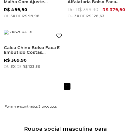
Malha Com Ajuste
Alfaiataria Bolso Faca
Masculina Caqui Claro
Masculina Azul Marinho
R$ 499,90
De:
R$ 399,90
R$ 379,90
OU
5X
DE
R$ 99,98
OU
3X
DE
R$ 126,63
Calca Chino Bolso Faca E
Embutido Costas
Masculina Cinza Gelo
R$ 369,90
OU
3X
DE
R$ 123,30
1
3
Roupa social masculina para