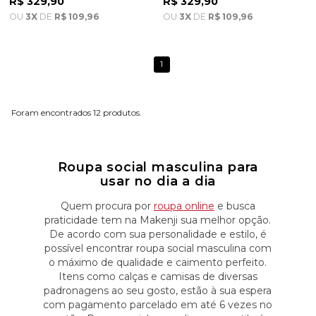
R$ 329,90
R$ 329,90
OU
3X
DE
R$ 109,96
OU
3X
DE
R$ 109,96
1
12
Roupa social masculina para
usar no dia a dia
Quem procura por
roupa online
e busca
praticidade tem na Makenji sua melhor opção.
De acordo com sua personalidade e estilo, é
possível encontrar roupa social masculina com
o máximo de qualidade e caimento perfeito.
Itens como calças e camisas de diversas
padronagens ao seu gosto, estão à sua espera
com pagamento parcelado em até 6 vezes no