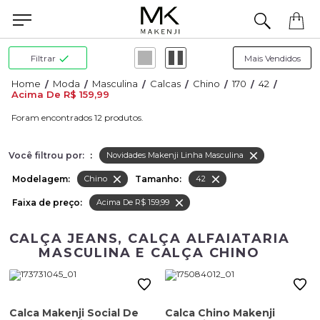
Filtrar
Moda
Masculina
Calcas
Chino
170
42
Acima De R$ 159,99
12
Você filtrou por:
:
Novidades Makenji Linha Masculina
Modelagem:
Tamanho:
Chino
42
Faixa de preço:
Acima De R$ 159,99
CALÇA JEANS, CALÇA ALFAIATARIA
MASCULINA E CALÇA CHINO
Calca Makenji Social De
Calca Chino Makenji