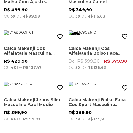
Malha Com Ajuste
Masculina Camel
Masculina Caqui Claro
R$ 499,90
R$ 349,90
OU
5X
DE
R$ 99,98
OU
3X
DE
R$ 116,63
5%
OFF
Calca Makenji Cos
Calca Makenji Cos
Alfaiataria Masculina
Alfaiataria Bolso Faca
Cinza Chumbo
Masculina Azul Marinho
R$ 429,90
De:
R$ 399,90
R$ 379,90
OU
4X
DE
R$ 107,47
OU
3X
DE
R$ 126,63
Calca Makenji Jeans Slim
Calca Makenji Bolso Faca
Masculina Azul Medio
Cos Sport Masculina
Marrom
R$ 399,90
R$ 369,90
OU
4X
DE
R$ 99,97
OU
3X
DE
R$ 123,30