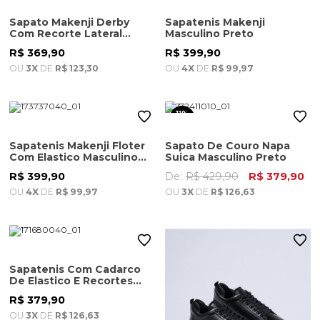
Sapato Makenji Derby
Sapatenis Makenji
Com Recorte Lateral
Masculino Preto
Masculino Preto
R$ 369,90
R$ 399,90
OU
3X
DE
R$ 123,30
OU
4X
DE
R$ 99,97
11%
OFF
Sapatenis Makenji Floter
Sapato De Couro Napa
Com Elastico Masculino
Suica Masculino Preto
Cafe
R$ 399,90
De:
R$ 429,90
R$ 379,90
OU
4X
DE
R$ 99,97
OU
3X
DE
R$ 126,63
Sapatenis Com Cadarco
De Elastico E Recortes
Masculino Cafe
R$ 379,90
OU
3X
DE
R$ 126,63