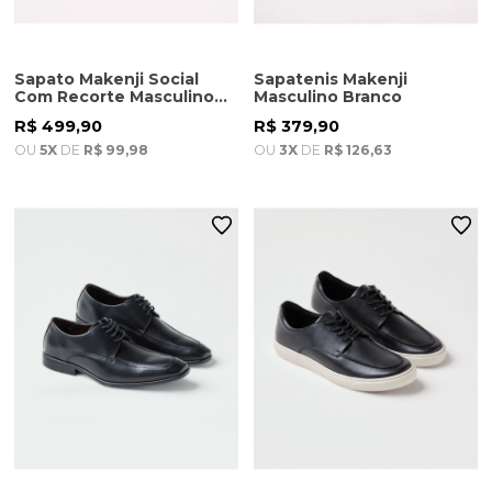
Sapato Makenji Social
Sapatenis Makenji
Com Recorte Masculino
Masculino Branco
Preto
R$ 499,90
R$ 379,90
OU
5X
DE
R$ 99,98
OU
3X
DE
R$ 126,63