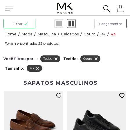
Filtrar
Moda
Masculina
Calcados
Couro
147
43
22
Você filtrou por:
:
Tecido:
Todos
Couro
Tamanho:
43
SAPATOS MASCULINOS