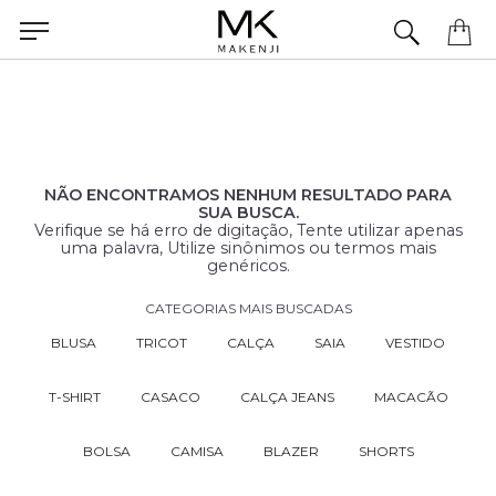
Precisa de ajuda para concluir seu pedido? Fale com nossa equipe pelo WhatsApp.
NÃO ENCONTRAMOS NENHUM RESULTADO PARA
SUA BUSCA.
Verifique se há erro de digitação, Tente utilizar apenas
uma palavra, Utilize sinônimos ou termos mais
genéricos.
CATEGORIAS MAIS BUSCADAS
BLUSA
TRICOT
CALÇA
SAIA
VESTIDO
T-SHIRT
CASACO
CALÇA JEANS
MACACÃO
BOLSA
CAMISA
BLAZER
SHORTS