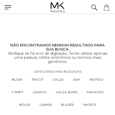
Precisa de ajuda para concluir seu pedido? Fale com nossa equipe pelo WhatsApp.
NÃO ENCONTRAMOS NENHUM RESULTADO PARA
SUA BUSCA.
Verifique se há erro de digitação, Tente utilizar apenas
uma palavra, Utilize sinônimos ou termos mais
genéricos.
CATEGORIAS MAIS BUSCADAS
BLUSA
TRICOT
CALÇA
SAIA
VESTIDO
T-SHIRT
CASACO
CALÇA JEANS
MACACÃO
BOLSA
CAMISA
BLAZER
SHORTS