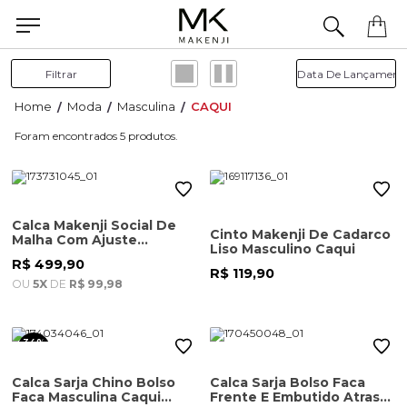
Precisa de ajuda para concluir seu pedido? Fale com nossa equipe pelo WhatsApp.
Filtrar
Moda
Masculina
CAQUI
5
Calca Makenji Social De
Cinto Makenji De Cadarco
Malha Com Ajuste
Liso Masculino Caqui
Masculina Caqui Claro
R$ 499,90
R$ 119,90
OU
5X
DE
R$ 99,98
34%
OFF
Calca Sarja Chino Bolso
Calca Sarja Bolso Faca
Faca Masculina Caqui
Frente E Embutido Atras