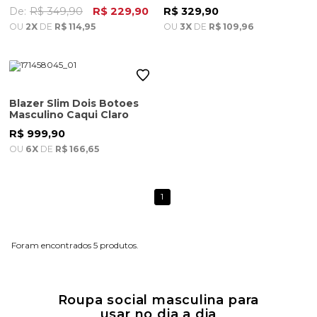
Medio
Masculina Charuto
De:
R$ 349,90
R$ 229,90
R$ 329,90
OU
2X
DE
R$ 114,95
OU
3X
DE
R$ 109,96
Blazer Slim Dois Botoes
Masculino Caqui Claro
R$ 999,90
OU
6X
DE
R$ 166,65
1
5
Roupa social masculina para
usar no dia a dia