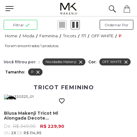
Precisa de ajuda para concluir seu pedido? Fale com nossa equipe pelo WhatsApp.
Filtrar
Moda
Feminina
Tricots
171
OFF WHITE
P
1
Você filtrou por:
:
Cor:
Novidades Makenji
OFF WHITE
Tamanho:
P
TRICOT FEMININO
34%
OFF
Blusa Makenji Tricot Ml
Alongada Decote
Redondo Feminino Off
De:
R$ 349,90
R$ 229,90
White
OU
2X
DE
R$ 114,95