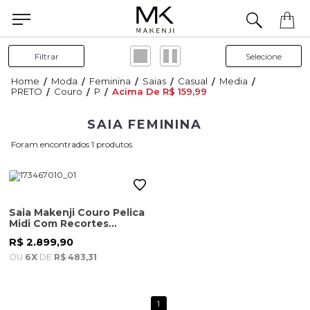
Precisa de ajuda para concluir seu pedido? Fale com nossa equipe pelo WhatsApp.
Filtrar
Moda
Feminina
Saias
Casual
Media
PRETO
Couro
P
Acima De R$ 159,99
SAIA FEMININA
1
Saia Makenji Couro Pelica
Midi Com Recortes
Feminina Preta
R$ 2.899,90
OU
6X
DE
R$ 483,31
1