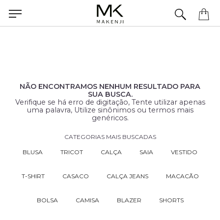
Precisa de ajuda para concluir seu pedido? Fale com nossa equipe pelo WhatsApp.
NÃO ENCONTRAMOS NENHUM RESULTADO PARA
SUA BUSCA.
Verifique se há erro de digitação, Tente utilizar apenas
uma palavra, Utilize sinônimos ou termos mais
genéricos.
CATEGORIAS MAIS BUSCADAS
BLUSA
TRICOT
CALÇA
SAIA
VESTIDO
T-SHIRT
CASACO
CALÇA JEANS
MACACÃO
BOLSA
CAMISA
BLAZER
SHORTS