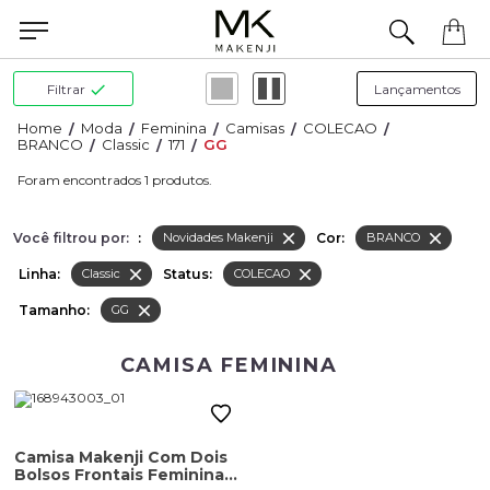
Precisa de ajuda para concluir seu pedido? Fale com nossa equipe pelo WhatsApp.
Filtrar
Moda
Feminina
Camisas
COLECAO
BRANCO
Classic
171
GG
1
Você filtrou por:
:
Cor:
Novidades Makenji
BRANCO
Linha:
Status:
Classic
COLECAO
Tamanho:
GG
CAMISA FEMININA
Camisa Makenji Com Dois
Bolsos Frontais Feminina