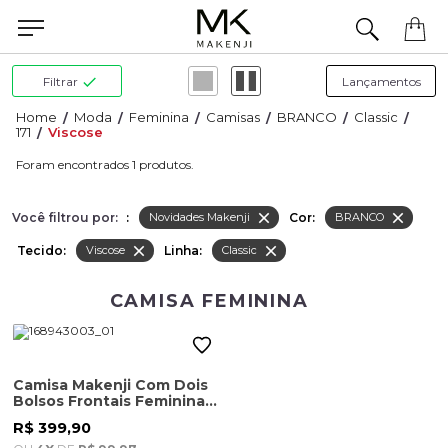
Precisa de ajuda para concluir seu pedido? Fale com nossa equipe pelo WhatsApp.
Filtrar
Moda
Feminina
Camisas
BRANCO
Classic
171
Viscose
1
Você filtrou por:
:
Cor:
Novidades Makenji
BRANCO
Tecido:
Linha:
Viscose
Classic
CAMISA FEMININA
Camisa Makenji Com Dois
Bolsos Frontais Feminina
Branca
R$ 399,90