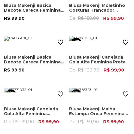
Blusa Makenji Basica
Blusa Makenji Moletinho
Decote Careca Feminina
Costuras Trancador
Verde Medio
Feminina Rosa
R$ 99,90
De:
R$ 159,90
R$ 99,90
28%
OFF
Blusa Makenji Basica
Blusa Makenji Canelada
Decote Careca Feminina
Gola Alta Feminina Preta
Bege
R$ 99,90
De:
R$ 139,90
R$ 99,90
28%
37%
OFF
OFF
Blusa Makenji Canelada
Blusa Makenji Malha
Gola Alta Feminina
Estampa Onca Feminina
Vermelho
Off White
De:
R$ 139,90
R$ 99,90
De:
R$ 159,90
R$ 99,90