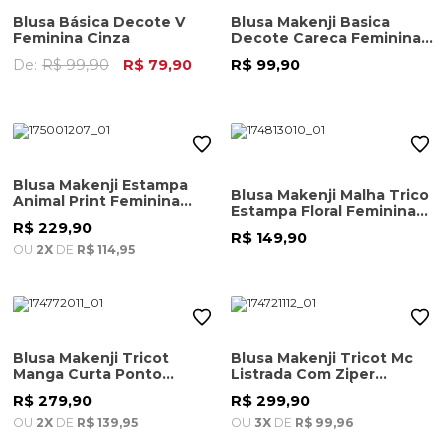
Blusa Básica Decote V
Blusa Makenji Basica
Feminina Cinza
Decote Careca Feminina
Azul Marinho
De:
R$ 99,90
R$ 79,90
R$ 99,90
Blusa Makenji Estampa
Blusa Makenji Malha Trico
Animal Print Feminina
Estampa Floral Feminina
Onca
Preta
R$ 229,90
R$ 149,90
OU
2X
DE
R$ 114,95
Blusa Makenji Tricot
Blusa Makenji Tricot Mc
Manga Curta Ponto
Listrada Com Ziper
Intarsia Feminina Bege
Feminina Preta/branca
R$ 279,90
R$ 299,90
OU
2X
DE
R$ 139,95
OU
3X
DE
R$ 99,96