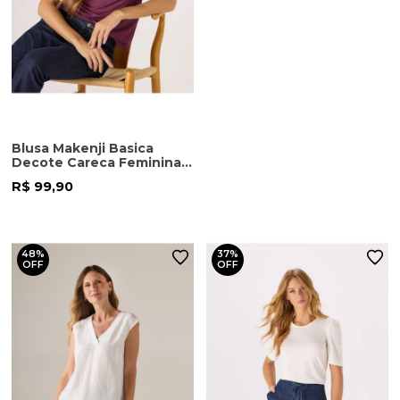
Blusa Makenji Basica
Decote Careca Feminina
Berinjela
R$ 99,90
48%
37%
OFF
OFF