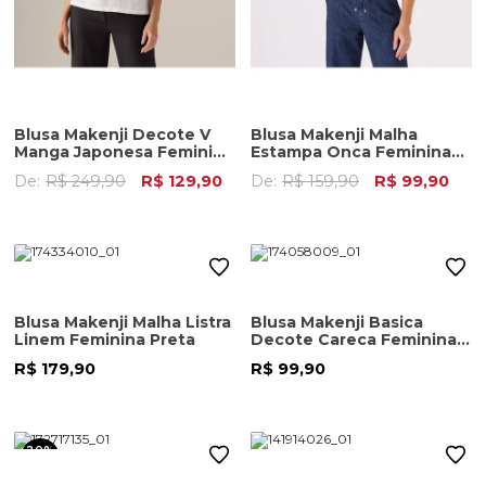
Blusa Makenji Decote V
Blusa Makenji Malha
Manga Japonesa Feminina
Estampa Onca Feminina
Branca
Off White
De:
R$ 249,90
R$ 129,90
De:
R$ 159,90
R$ 99,90
Blusa Makenji Malha Listra
Blusa Makenji Basica
Linem Feminina Preta
Decote Careca Feminina
Cinza Grafite
R$ 179,90
R$ 99,90
20%
OFF