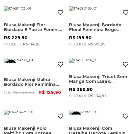
Blusa Makenji Flor
Blusa Makenji Bordado
Bordada E Paete Feminina
Floral Feminina Bege
Verde Militar
Escuro
R$ 229,90
R$ 199,90
OU
2X
DE
R$ 114,95
OU
2X
DE
R$ 99,95
35%
OFF
Blusa Makenji Tricot Sem
Blusa Makenji Malha
Manga Com Lurex
Bordado Flor Feminina
Feminina Dourada
Berinjela
R$ 269,90
De:
R$ 199,90
R$ 129,90
OU
2X
DE
R$ 134,95
33%
OFF
Blusa Makenji Polo
Blusa Makenji Com
Peitilho Com Botoes
Detalhe Decote Feminina