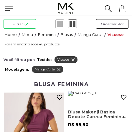
Filtrar
Moda
Feminina
Blusas
Manga Curta
Viscose
46
Você filtrou por:
Tecido:
Viscose
Modelagem:
Manga Curta
BLUSA FEMININA
Blusa Makenji Basica
Decote Careca Feminina
Marrom
R$ 99,90