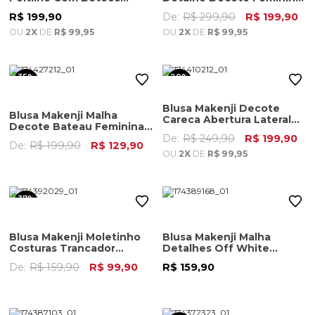
Feminina Marrom
Estampa
R$ 199,90
De:
R$ 299,90
R$ 199,90
OU
2X
DE
R$ 99,95
OU
2X
DE
R$ 99,95
35%
20%
OFF
OFF
Blusa Makenji Decote
Blusa Makenji Malha
Careca Abertura Lateral
Decote Bateau Feminina
Feminina Cereja
Cereja
De:
R$ 249,90
R$ 199,90
De:
R$ 199,90
R$ 129,90
OU
2X
DE
R$ 99,95
37%
OFF
Blusa Makenji Moletinho
Blusa Makenji Malha
Costuras Trancador
Detalhes Off White
Feminina Rosa
Feminina Bege Escuro
De:
R$ 159,90
R$ 99,90
R$ 159,90