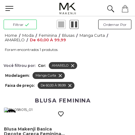
Precisa de ajuda para concluir seu pedido? Fale com nossa equipe pelo WhatsApp.
Filtrar
Moda
Feminina
Blusas
Manga Curta
AMARELO
De 60,00 À 99,99
1
Você filtrou por:
Cor:
AMARELO
Modelagem:
Manga Curta
Faixa de preço:
De 60,00 À 99,99
BLUSA FEMININA
20%
OFF
Blusa Makenji Basica
Decote Careca Feminina