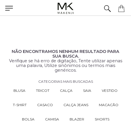
Precisa de ajuda para concluir seu pedido? Fale com nossa equipe pelo WhatsApp.
NÃO ENCONTRAMOS NENHUM RESULTADO PARA
SUA BUSCA.
Verifique se há erro de digitação, Tente utilizar apenas
uma palavra, Utilize sinônimos ou termos mais
genéricos.
CATEGORIAS MAIS BUSCADAS
BLUSA
TRICOT
CALÇA
SAIA
VESTIDO
T-SHIRT
CASACO
CALÇA JEANS
MACACÃO
BOLSA
CAMISA
BLAZER
SHORTS