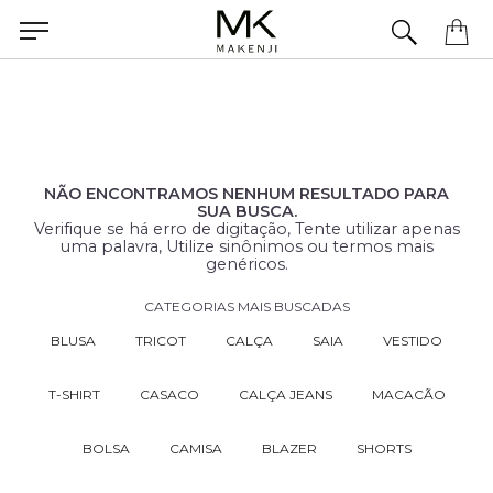
Precisa de ajuda para concluir seu pedido? Fale com nossa equipe pelo WhatsApp.
NÃO ENCONTRAMOS NENHUM RESULTADO PARA
SUA BUSCA.
Verifique se há erro de digitação, Tente utilizar apenas
uma palavra, Utilize sinônimos ou termos mais
genéricos.
CATEGORIAS MAIS BUSCADAS
BLUSA
TRICOT
CALÇA
SAIA
VESTIDO
T-SHIRT
CASACO
CALÇA JEANS
MACACÃO
BOLSA
CAMISA
BLAZER
SHORTS