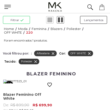
Precisa de ajuda para concluir seu pedido? Fale com nossa equipe pelo WhatsApp.
Filtrar
Moda
Feminina
Blazers
Poliester
OFF WHITE
220
1
Você filtrou por:
:
Cor:
Alfaiataria
OFF WHITE
Tecido:
Poliester
BLAZER FEMININO
22%
OFF
Blazer Feminino Off
White
De:
R$ 899,90
R$ 699,90