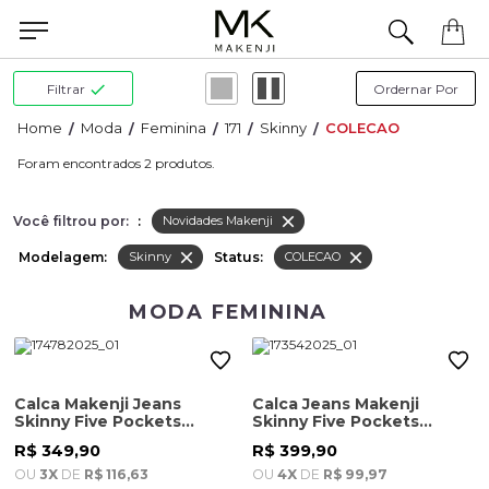
Filtrar
Moda
Feminina
171
Skinny
COLECAO
2
Você filtrou por:
:
Novidades Makenji
Modelagem:
Status:
Skinny
COLECAO
MODA FEMININA
Calca Makenji Jeans
Calca Jeans Makenji
Skinny Five Pockets
Skinny Five Pockets
Feminina Azul Escuro
Feminina Azul Escuro
R$ 349,90
R$ 399,90
OU
3X
DE
R$ 116,63
OU
4X
DE
R$ 99,97