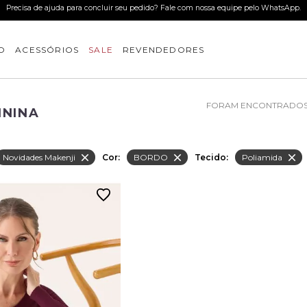
Precisa de ajuda para concluir seu pedido? Fale com nossa equipe pelo WhatsApp.
O
ACESSÓRIOS
SALE
REVENDEDORES
ININA
Novidades Makenji
Cor:
BORDO
Tecido:
Poliamida