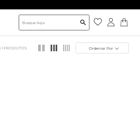
1
Ordernar Por