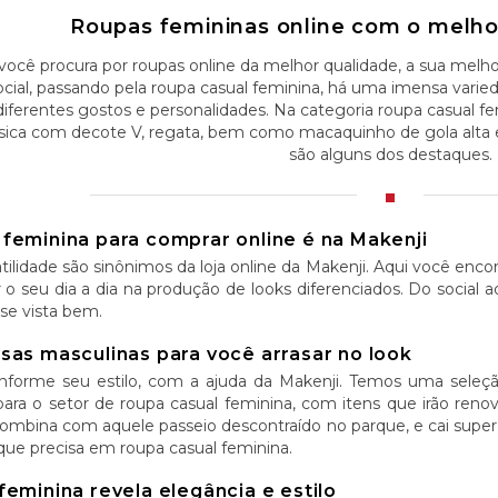
Roupas femininas online com o melhor
você procura por roupas online da melhor qualidade, a sua melhor
ocial, passando pela roupa casual feminina, há uma imensa vari
diferentes gostos e personalidades. Na categoria roupa casual fe
sica com decote V, regata, bem como macaquinho de gola alta 
são alguns dos destaques.
 feminina para comprar online é na Makenji
tilidade são sinônimos da loja online da Makenji. Aqui você enc
tar o seu dia a dia na produção de looks diferenciados. Do social 
se vista bem.
sas masculinas para você arrasar no look
nforme seu estilo, com a ajuda da Makenji. Temos uma seleção
ara o setor de roupa casual feminina, com itens que irão renova
combina com aquele passeio descontraído no parque, e cai sup
que precisa em roupa casual feminina.
feminina revela elegância e estilo