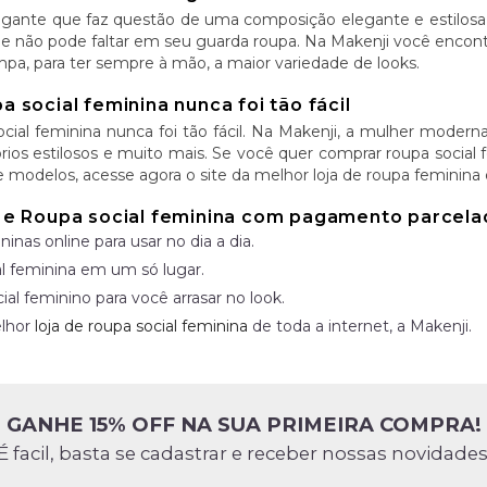
egante que faz questão de uma composição elegante e estilosa o
ue não pode faltar em seu guarda roupa. Na Makenji você encontra 
a, para ter sempre à mão, a maior variedade de looks.
 social feminina nunca foi tão fácil
ial feminina nunca foi tão fácil. Na Makenji, a mulher moderna 
órios estilosos e muito mais. Se você quer comprar roupa social
modelos, acesse agora o site da melhor loja de roupa feminina d
 e Roupa social feminina com pagamento parcela
inas online para usar no dia a dia.
l feminina em um só lugar.
ial feminino para você arrasar no look.
elhor
loja de roupa social feminina
de toda a internet, a Makenji.
GANHE 15% OFF NA SUA PRIMEIRA COMPRA!
É facil, basta se cadastrar e receber nossas novidades