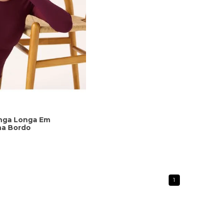
anga Longa Em
na Bordo
1