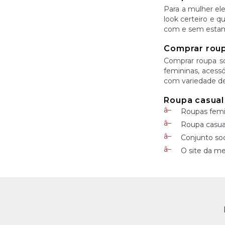
Para a mulher el
look certeiro e q
com e sem estamp
Comprar roupa
Comprar roupa soc
femininas, acess
com variedade de 
Roupa casual
Roupas femin
Roupa casua
Conjunto soc
O site da m