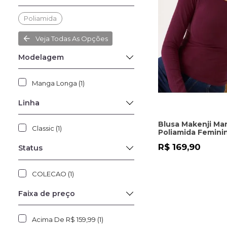
Poliamida
Veja Todas As Opções
Modelagem
Manga Longa (1)
Linha
Blusa Makenji M
Classic (1)
Poliamida Femini
R$ 169,90
Status
COLECAO (1)
Faixa de preço
Acima De R$ 159,99 (1)