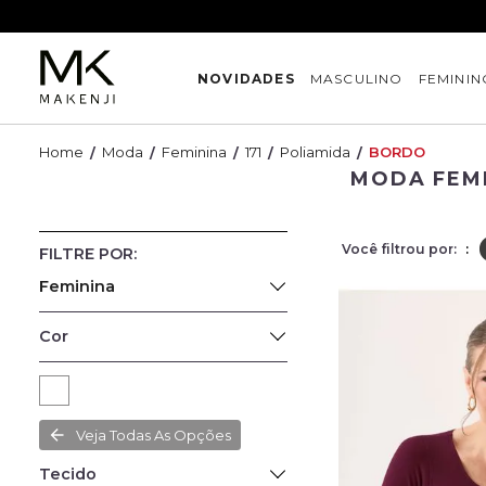
NOVIDADES
MASCULINO
FEMININ
Moda
Feminina
171
Poliamida
BORDO
MODA FEM
Você filtrou por:
:
Feminina
Cor
Veja Todas As Opções
Tecido