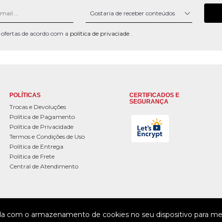
 e ofertas de acordo com a
política de privaciade
.
POLÍTICAS
CERTIFICADOS E
SEGURANÇA
Trocas e Devoluções
Política de Pagamento
Política de Privacidade
Termos e Condições de Uso
Política de Entrega
Política de Frete
Central de Atendimento
da com o armazenamento de cookies no seu dispositivo para mel