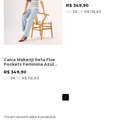
Azul Escuro
R$ 349,90
OU
3X
DE
R$ 116,63
Calca Makenji Reta Five
Pockets Feminina Azul
Claro
R$ 349,90
OU
3X
DE
R$ 116,63
1
6