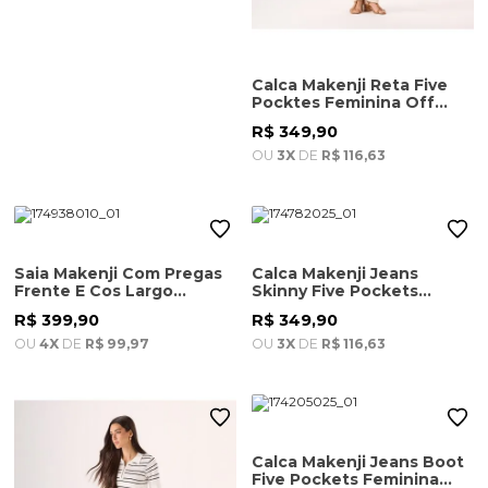
Calca Makenji Reta Five
Pocktes Feminina Off
White
R$ 349,90
OU
3X
DE
R$ 116,63
Saia Makenji Com Pregas
Calca Makenji Jeans
Frente E Cos Largo
Skinny Five Pockets
Feminina Preta
Feminina Azul Escuro
R$ 399,90
R$ 349,90
OU
4X
DE
R$ 99,97
OU
3X
DE
R$ 116,63
Calca Makenji Jeans Boot
Five Pockets Feminina