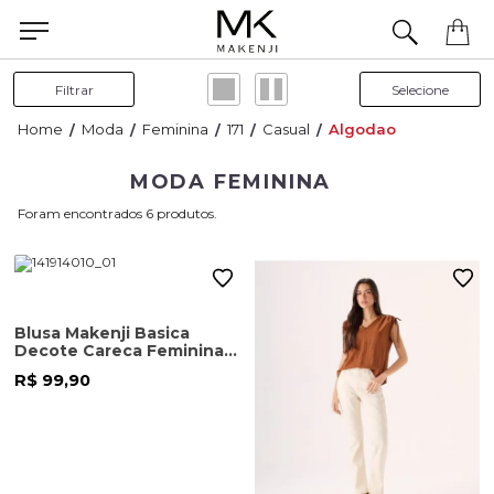
pedido? Fale com nossa equipe pelo WhatsApp.
Filtrar
Moda
Feminina
171
Casual
Algodao
MODA FEMININA
6
Blusa Makenji Basica
Decote Careca Feminina
Preta
R$ 99,90