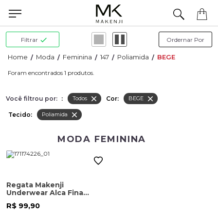
Precisa de ajuda para concluir seu pedido? Fale com nossa equipe pelo WhatsApp.
Filtrar
Moda
Feminina
147
Poliamida
BEGE
1
Você filtrou por:
:
Cor:
Todos
BEGE
Tecido:
Poliamida
MODA FEMININA
Regata Makenji
Underwear Alca Fina
Feminina Bege Claro
R$ 99,90