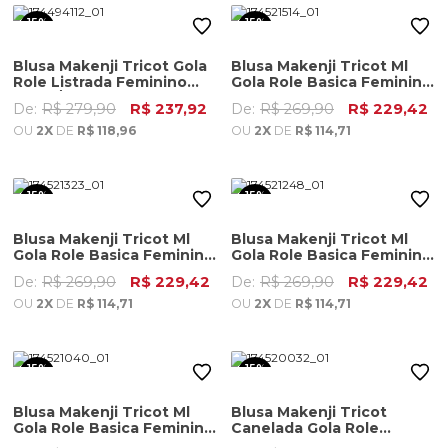
15%
15%
OFF
OFF
Blusa Makenji Tricot Gola
Blusa Makenji Tricot Ml
Role Listrada Feminino
Gola Role Basica Feminino
Preto/branco
Bordo
De:
R$ 279,90
R$ 237,92
De:
R$ 269,90
R$ 229,42
OU
2X
DE
R$ 118,96
OU
2X
DE
R$ 114,71
15%
15%
OFF
OFF
Blusa Makenji Tricot Ml
Blusa Makenji Tricot Ml
Gola Role Basica Feminino
Gola Role Basica Feminino
Off White
Cinza Claro Mescla
De:
R$ 269,90
R$ 229,42
De:
R$ 269,90
R$ 229,42
OU
2X
DE
R$ 114,71
OU
2X
DE
R$ 114,71
15%
15%
OFF
OFF
Blusa Makenji Tricot Ml
Blusa Makenji Tricot
Gola Role Basica Feminino
Canelada Gola Role
Cafe
Feminino Vermelho