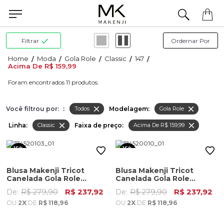
a concluir seu pedido? Fale com nossa equipe pelo WhatsApp.
Filtrar
Moda
Gola Role
Classic
147
Acima De R$ 159,99
11
Você filtrou por:
:
Modelagem:
Todos
Gola Role
Linha:
Faixa de preço:
Classic
Acima De R$ 159,99
15%
15%
OFF
OFF
Blusa Makenji Tricot
Blusa Makenji Tricot
Canelada Gola Role
Canelada Gola Role
Feminino Verde Militar
Feminino Preto
De:
R$ 279,90
R$ 237,92
De:
R$ 279,90
R$ 237,92
OU
2X
DE
R$ 118,96
OU
2X
DE
R$ 118,96