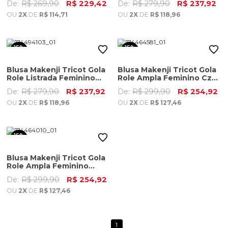
De:
R$ 269,90
R$ 229,42
De:
R$ 279,90
R$ 237,92
OU
2X
DE
R$ 114,71
OU
2X
DE
R$ 118,96
15%
15%
OFF
OFF
Blusa Makenji Tricot Gola
Blusa Makenji Tricot Gola
Role Listrada Feminino
Role Ampla Feminino Cza
Verde Militar
Fendi
De:
R$ 279,90
R$ 237,92
De:
R$ 299,90
R$ 254,92
OU
2X
DE
R$ 118,96
OU
2X
DE
R$ 127,46
15%
OFF
Blusa Makenji Tricot Gola
Role Ampla Feminino
Preto
De:
R$ 299,90
R$ 254,92
OU
2X
DE
R$ 127,46
1