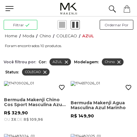
Precisa de ajuda para concluir seu pedido? Fale com nossa equipe pelo WhatsApp.
Filtrar
Moda
Chino
COLECAO
AZUL
10
Você filtrou por:
Cor:
Modelagem:
AZUL
Chino
Status:
COLECAO
Bermuda Makenji Chino
Bermuda Makenji Agua
Cos Sport Masculina Azul
Masculina Azul Marinho
Marinho
R$ 329,90
R$ 149,90
OU
3X
DE
R$ 109,96