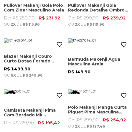
Pullover Makenji Gola Polo
Pullover Makenji Gola
Com Ziper Masculino Areia
Redonda Detalhe Ombro
Masculino Areia
De:
R$ 289,90
R$ 231,92
De:
R$ 299,90
R$ 239,92
OU
2X
DE
R$ 115,96
OU
2X
DE
R$ 119,96
Blazer Makenji Couro
Bermuda Makenji Agua
Curto Botao Forrado
Masculina Areia
Feminino Areia
R$ 1.499,90
R$ 149,90
OU
6X
DE
R$ 249,98
15%
15%
OFF
OFF
Polo Makenji Manga Curta
Camiseta Makenji Pima
Piquet Pima Masculina
Com Bordado Mk
Areia
Masculina Areia
De:
R$ 299,90
R$ 254,92
De:
R$ 229,90
R$ 195,42
OU
2X
DE
R$ 127,46