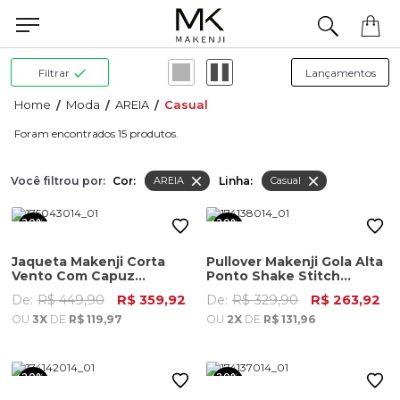
a concluir seu pedido? Fale com nossa equipe pelo WhatsApp.
Filtrar
Moda
AREIA
Casual
15
Você filtrou por:
Cor:
Linha:
AREIA
Casual
20%
20%
OFF
OFF
Jaqueta Makenji Corta
Pullover Makenji Gola Alta
Vento Com Capuz
Ponto Shake Stitch
Removivel Masculina Areia
Masculino Areia
De:
R$ 449,90
R$ 359,92
De:
R$ 329,90
R$ 263,92
OU
3X
DE
R$ 119,97
OU
2X
DE
R$ 131,96
20%
20%
OFF
OFF