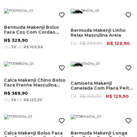
56%
OFF
Bermuda Makenji Bolso
Bermuda Makenji Linho
Faca Cos Com Cordao
Relax Masculina Areia
Masculina Areia
R$ 329,90
De:
R$ 299,90
R$ 129,90
OU
3X
DE
R$ 109,96
23%
OFF
Calca Makenji Chino Bolso
Camiseta Makenji
Faca Frente Masculina
Canelada Com Placa Peito
Areia
Masculina Areia
R$ 369,90
De:
R$ 169,90
R$ 129,90
OU
3X
DE
R$ 123,30
Calca Makenji Bolso Faca
Bermuda Makenji Longa