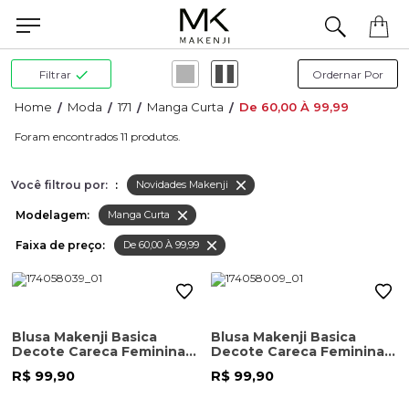
Precisa de ajuda para concluir seu pedido? Fale com nossa equipe pelo WhatsApp.
Filtrar
Moda
171
Manga Curta
De 60,00 À 99,99
11
Você filtrou por:
:
Novidades Makenji
Modelagem:
Manga Curta
Faixa de preço:
De 60,00 À 99,99
Blusa Makenji Basica
Blusa Makenji Basica
Decote Careca Feminina
Decote Careca Feminina
Marrom
Cinza Grafite
R$ 99,90
R$ 99,90