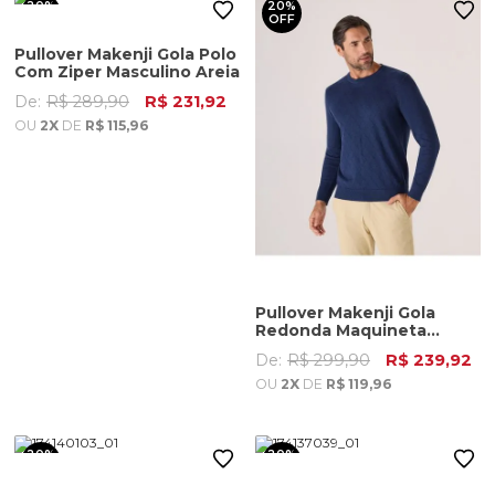
20%
20%
OFF
OFF
Pullover Makenji Gola Polo
Com Ziper Masculino Areia
De:
R$ 289,90
R$ 231,92
OU
2X
DE
R$ 115,96
Pullover Makenji Gola
Redonda Maquineta
Losango Masculino Azul
De:
R$ 299,90
R$ 239,92
Noite
OU
2X
DE
R$ 119,96
20%
20%
OFF
OFF