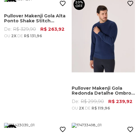
20%
20%
OFF
OFF
Pullover Makenji Gola Alta
Ponto Shake Stitch
Masculino Bordo
De:
R$ 329,90
R$ 263,92
OU
2X
DE
R$ 131,96
Pullover Makenji Gola
Redonda Detalhe Ombro
Masculino Azul Noite
De:
R$ 299,90
R$ 239,92
OU
2X
DE
R$ 119,96
20%
OFF