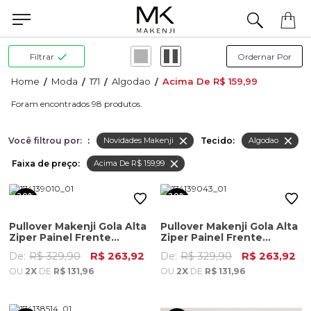
Filtrar
Moda
171
Algodao
Acima De R$ 159,99
98
Você filtrou por:
:
Tecido:
Novidades Makenji
Algodao
Faixa de preço:
Acima De R$ 159,99
20%
20%
OFF
OFF
Pullover Makenji Gola Alta
Pullover Makenji Gola Alta
Ziper Painel Frente
Ziper Painel Frente
Masculino Preto
Masculino Verde Medio
De:
R$ 329,90
R$ 263,92
De:
R$ 329,90
R$ 263,92
OU
2X
DE
R$ 131,96
OU
2X
DE
R$ 131,96