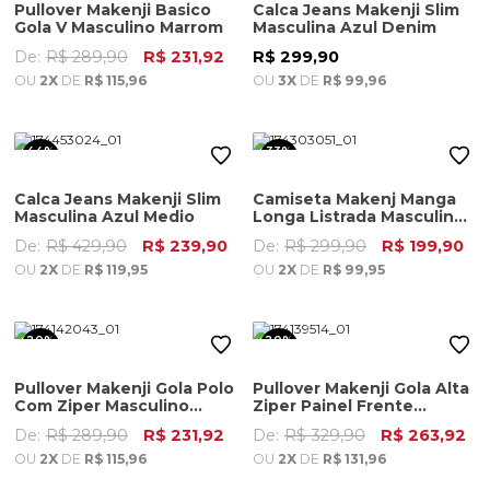
Pullover Makenji Basico
Calca Jeans Makenji Slim
Gola V Masculino Marrom
Masculina Azul Denim
De:
R$ 289,90
R$ 231,92
R$ 299,90
OU
2X
DE
R$ 115,96
OU
3X
DE
R$ 99,96
44%
33%
OFF
OFF
Calca Jeans Makenji Slim
Camiseta Makenj Manga
Masculina Azul Medio
Longa Listrada Masculina
Verde Oliva
De:
R$ 429,90
R$ 239,90
De:
R$ 299,90
R$ 199,90
OU
2X
DE
R$ 119,95
OU
2X
DE
R$ 99,95
20%
20%
OFF
OFF
Pullover Makenji Gola Polo
Pullover Makenji Gola Alta
Com Ziper Masculino
Ziper Painel Frente
Verde Medio
Masculino Bordo
De:
R$ 289,90
R$ 231,92
De:
R$ 329,90
R$ 263,92
OU
2X
DE
R$ 115,96
OU
2X
DE
R$ 131,96