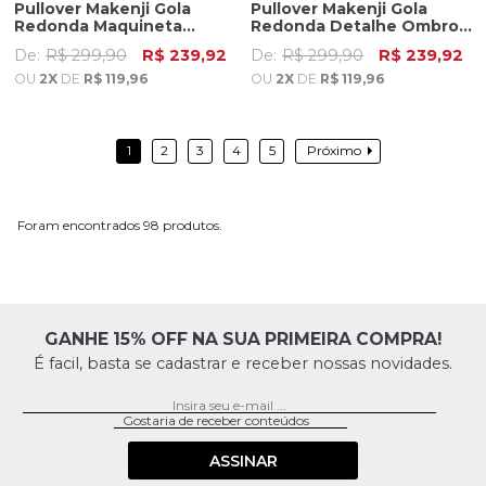
Pullover Makenji Gola
Pullover Makenji Gola
Redonda Maquineta
Redonda Detalhe Ombro
Losango Masculino Verde
Masculino Marrom
De:
R$ 299,90
R$ 239,92
De:
R$ 299,90
R$ 239,92
Militar
OU
2X
DE
R$ 119,96
OU
2X
DE
R$ 119,96
1
2
3
4
5
Próximo
98
GANHE 15% OFF NA SUA PRIMEIRA COMPRA!
É facil, basta se cadastrar e receber nossas novidades.
ASSINAR