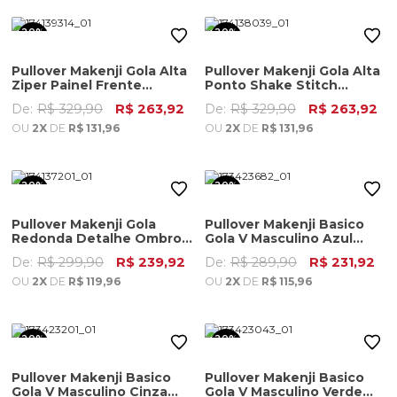
20%
20%
OFF
OFF
Pullover Makenji Gola Alta
Pullover Makenji Gola Alta
Ziper Painel Frente
Ponto Shake Stitch
Masculino Azul Indigo
Masculino Marrom
De:
R$ 329,90
R$ 263,92
De:
R$ 329,90
R$ 263,92
OU
2X
DE
R$ 131,96
OU
2X
DE
R$ 131,96
20%
20%
OFF
OFF
Pullover Makenji Gola
Pullover Makenji Basico
Redonda Detalhe Ombro
Gola V Masculino Azul
Masculino Cinza Mescla
Noite
De:
R$ 299,90
R$ 239,92
De:
R$ 289,90
R$ 231,92
OU
2X
DE
R$ 119,96
OU
2X
DE
R$ 115,96
20%
20%
OFF
OFF
Pullover Makenji Basico
Pullover Makenji Basico
Gola V Masculino Cinza
Gola V Masculino Verde