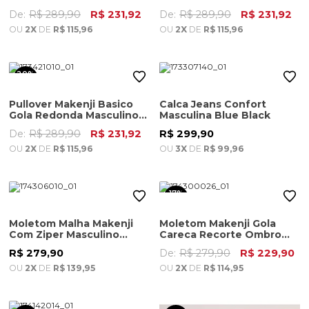
Mescla
Medio
De:
R$ 289,90
R$ 231,92
De:
R$ 289,90
R$ 231,92
OU
2X
DE
R$ 115,96
OU
2X
DE
R$ 115,96
20%
OFF
Pullover Makenji Basico
Calca Jeans Confort
Gola Redonda Masculino
Masculina Blue Black
Preto
De:
R$ 289,90
R$ 231,92
R$ 299,90
OU
2X
DE
R$ 115,96
OU
3X
DE
R$ 99,96
17%
OFF
Moletom Malha Makenji
Moletom Makenji Gola
Com Ziper Masculino
Careca Recorte Ombro
Preto
Masculino Azul Marinho
R$ 279,90
De:
R$ 279,90
R$ 229,90
OU
2X
DE
R$ 139,95
OU
2X
DE
R$ 114,95