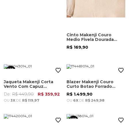
Cinto Makenji Couro
Medio Fivela Dourada
Feminino Areia
R$ 169,90
20%
OFF
Jaqueta Makenji Corta
Blazer Makenji Couro
Vento Com Capuz
Curto Botao Forrado
Removivel Masculina Areia
Feminino Areia
De:
R$ 449,90
R$ 359,92
R$ 1.499,90
OU
3X
DE
R$ 119,97
OU
6X
DE
R$ 249,98
20%
OFF