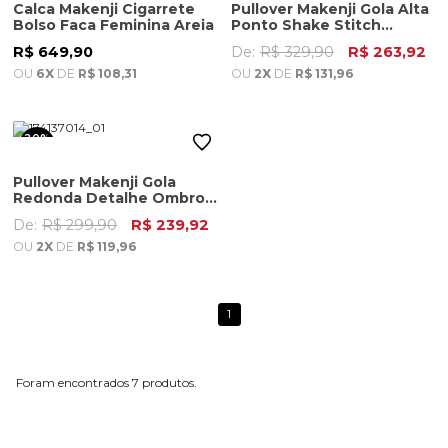
Calca Makenji Cigarrete
Pullover Makenji Gola Alta
Bolso Faca Feminina Areia
Ponto Shake Stitch
Masculino Areia
R$ 649,90
De:
R$ 329,90
R$ 263,92
OU
6X
DE
R$ 108,31
OU
2X
DE
R$ 131,96
20%
OFF
Pullover Makenji Gola
Redonda Detalhe Ombro
Masculino Areia
De:
R$ 299,90
R$ 239,92
OU
2X
DE
R$ 119,96
1
7