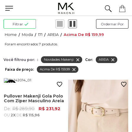
Precisa de ajuda para concluir seu pedido? Fale com nossa equipe pelo WhatsApp.
Filtrar
Moda
171
AREIA
Acima De R$ 159,99
7
Você filtrou por:
:
Cor:
Novidades Makenji
AREIA
Faixa de preço:
Acima De R$ 159,99
20%
OFF
Pullover Makenji Gola Polo
Com Ziper Masculino Areia
De:
R$ 289,90
R$ 231,92
OU
2X
DE
R$ 115,96