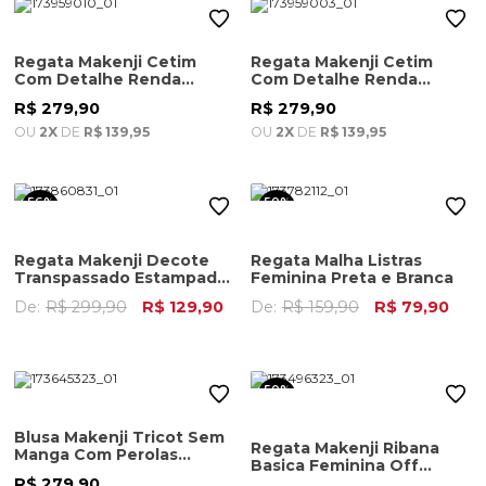
Regata Makenji Cetim
Regata Makenji Cetim
Com Detalhe Renda
Com Detalhe Renda
Decote Feminina Preta
Decote Feminina Branca
R$ 279,90
R$ 279,90
OU
2X
DE
R$ 139,95
OU
2X
DE
R$ 139,95
56%
50%
OFF
OFF
Regata Makenji Decote
Regata Malha Listras
Transpassado Estampada
Feminina Preta e Branca
Feminina Estampa
De:
R$ 299,90
R$ 129,90
De:
R$ 159,90
R$ 79,90
50%
OFF
Blusa Makenji Tricot Sem
Regata Makenji Ribana
Manga Com Perolas
Basica Feminina Off
Feminina Off White
White
R$ 279,90