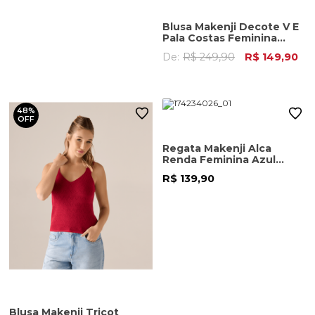
Blusa Makenji Decote V E
Pala Costas Feminina
Branca
De:
R$ 249,90
R$ 149,90
48%
OFF
Regata Makenji Alca
Renda Feminina Azul
Marinho
R$ 139,90
Blusa Makenji Tricot