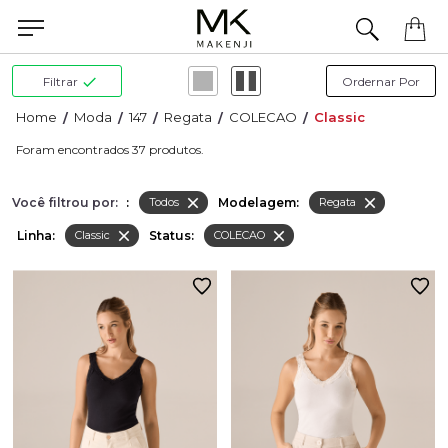
Filtrar
Moda
147
Regata
COLECAO
Classic
37
Você filtrou por:
:
Modelagem:
Todos
Regata
Linha:
Status:
Classic
COLECAO