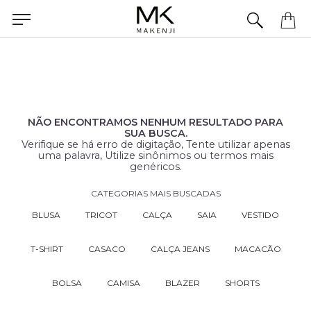
Precisa de ajuda para concluir seu pedido? Fale com nossa equipe pelo WhatsApp.
NÃO ENCONTRAMOS NENHUM RESULTADO PARA
SUA BUSCA.
Verifique se há erro de digitação, Tente utilizar apenas
uma palavra, Utilize sinônimos ou termos mais
genéricos.
CATEGORIAS MAIS BUSCADAS
BLUSA
TRICOT
CALÇA
SAIA
VESTIDO
T-SHIRT
CASACO
CALÇA JEANS
MACACÃO
BOLSA
CAMISA
BLAZER
SHORTS