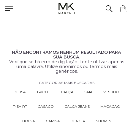
Precisa de ajuda para concluir seu pedido? Fale com nossa equipe pelo WhatsApp.
NÃO ENCONTRAMOS NENHUM RESULTADO PARA
SUA BUSCA.
Verifique se há erro de digitação, Tente utilizar apenas
uma palavra, Utilize sinônimos ou termos mais
genéricos.
CATEGORIAS MAIS BUSCADAS
BLUSA
TRICOT
CALÇA
SAIA
VESTIDO
T-SHIRT
CASACO
CALÇA JEANS
MACACÃO
BOLSA
CAMISA
BLAZER
SHORTS