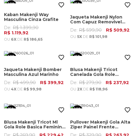
20%
15%
OFF
OFF
Kaban Makenji Way
Jaqueta Makenji Nylon
Masculina Cinza Grafite
Com Capuz Removivel
Feminina Marrom
De:
R$ 1.399,90
De:
R$ 599,90
R$ 509,92
R$ 1.119,92
OU
5X
DE
R$ 101,98
OU
6X
DE
R$ 186,65
20%
15%
OFF
OFF
Jaqueta Makenji Bomber
Blusa Makenji Tricot
Masculina Azul Marinho
Canelada Gola Role
Feminino Rosa
De:
R$ 499,90
R$ 399,92
De:
R$ 279,90
R$ 237,92
OU
4X
DE
R$ 99,98
OU
2X
DE
R$ 118,96
15%
20%
OFF
OFF
Blusa Makenji Tricot Ml
Pullover Makenji Gola Alta
Gola Role Basica Feminino
Ziper Painel Frente
Bordo
Masculino Verde Medio
De:
R$ 269,90
R$ 229,42
De:
R$ 329,90
R$ 263,92