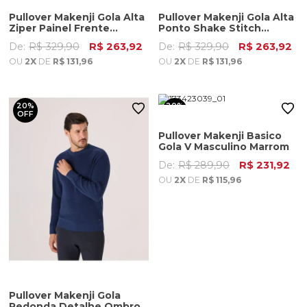
Pullover Makenji Gola Alta
Pullover Makenji Gola Alta
Ziper Painel Frente
Ponto Shake Stitch
Masculino Preto
Masculino Bordo
De:
R$ 329,90
R$ 263,92
De:
R$ 329,90
R$ 263,92
OU
2X
DE
R$ 131,96
OU
2X
DE
R$ 131,96
20%
20%
OFF
OFF
Pullover Makenji Basico
Gola V Masculino Marrom
De:
R$ 289,90
R$ 231,92
OU
2X
DE
R$ 115,96
Pullover Makenji Gola
Redonda Detalhe Ombro