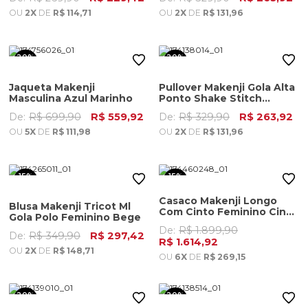
OU
2X
DE
R$ 114,71
OU
2X
DE
R$ 131,96
20%
20%
OFF
OFF
Jaqueta Makenji
Pullover Makenji Gola Alta
Masculina Azul Marinho
Ponto Shake Stitch
Masculino Areia
De:
R$ 699,90
R$ 559,92
De:
R$ 329,90
R$ 263,92
OU
5X
DE
R$ 111,98
OU
2X
DE
R$ 131,96
15%
15%
OFF
OFF
Casaco Makenji Longo
Blusa Makenji Tricot Ml
Com Cinto Feminino Cinza
Gola Polo Feminino Bege
Claro Mescla
De:
R$ 1.899,90
De:
R$ 349,90
R$ 297,42
R$ 1.614,92
OU
2X
DE
R$ 148,71
OU
6X
DE
R$ 269,15
20%
20%
OFF
OFF