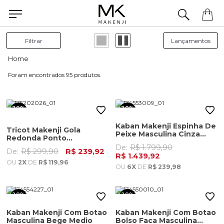
Filtrar
95
20%
20%
OFF
OFF
Kaban Makenji Espinha De
Tricot Makenji Gola
Peixe Masculina Cinza
Redonda Ponto
Grafite
Diferenciado Masculino
De:
R$ 1.799,90
De:
R$ 299,90
R$ 239,92
Azul Marinho
R$ 1.439,92
OU
2X
DE
R$ 119,96
OU
6X
DE
R$ 239,98
20%
20%
OFF
OFF
Kaban Makenji Com Botao
Kaban Makenji Com Botao
Masculina Bege Medio
Bolso Faca Masculina