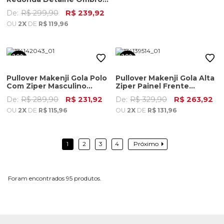
Masculino Azul Noite
De:
R$ 299,90
R$ 239,92
OU
2X
DE
R$ 119,96
20%
20%
OFF
OFF
Pullover Makenji Gola Polo
Pullover Makenji Gola Alta
Com Ziper Masculino
Ziper Painel Frente
Verde Medio
Masculino Bordo
De:
R$ 289,90
R$ 231,92
De:
R$ 329,90
R$ 263,92
OU
2X
DE
R$ 115,96
OU
2X
DE
R$ 131,96
1
2
3
4
Próximo
95