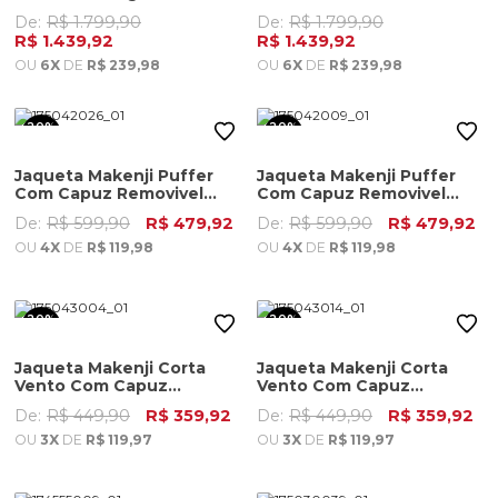
Preta
De:
R$ 1.799,90
De:
R$ 1.799,90
R$ 1.439,92
R$ 1.439,92
OU
6X
DE
R$ 239,98
OU
6X
DE
R$ 239,98
20%
20%
OFF
OFF
Jaqueta Makenji Puffer
Jaqueta Makenji Puffer
Com Capuz Removivel
Com Capuz Removivel
Masculina Azul Marinho
Masculina Cinza Grafite
De:
R$ 599,90
R$ 479,92
De:
R$ 599,90
R$ 479,92
OU
4X
DE
R$ 119,98
OU
4X
DE
R$ 119,98
20%
20%
OFF
OFF
Jaqueta Makenji Corta
Jaqueta Makenji Corta
Vento Com Capuz
Vento Com Capuz
Removivel Masculina
Removivel Masculina Areia
De:
R$ 449,90
R$ 359,92
De:
R$ 449,90
R$ 359,92
Cinza Gelo
OU
3X
DE
R$ 119,97
OU
3X
DE
R$ 119,97